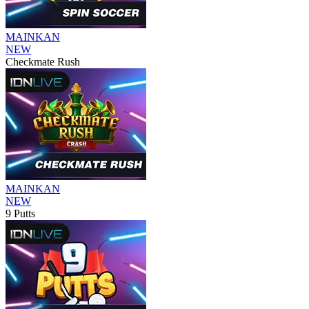
MAINKAN
NEW
Checkmate Rush
MAINKAN
NEW
9 Putts