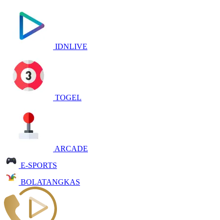
IDNLIVE
TOGEL
ARCADE
E-SPORTS
BOLATANGKAS