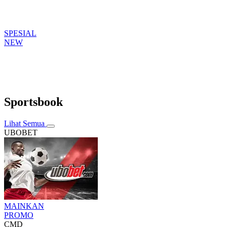
SPESIAL
NEW
Sportsbook
Lihat Semua
UBOBET
MAINKAN
PROMO
CMD