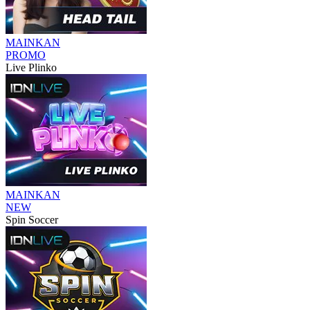
MAINKAN
PROMO
Live Plinko
MAINKAN
NEW
Spin Soccer