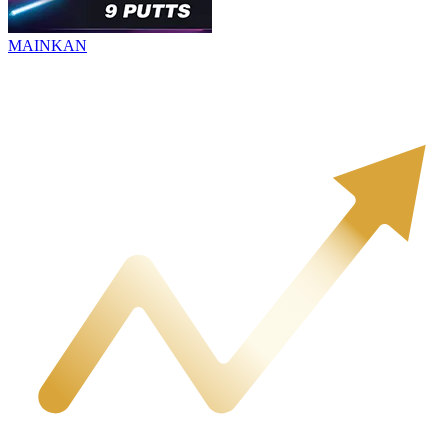
MAINKAN