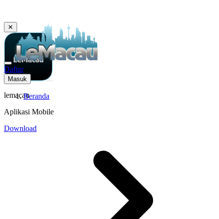
✕
Daftar
Masuk
lemacau
Beranda
Aplikasi Mobile
Download