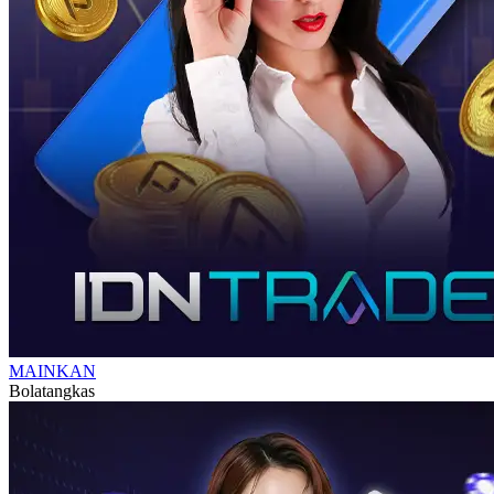
MAINKAN
Bolatangkas