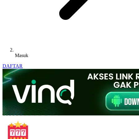
Masuk
DAFTAR