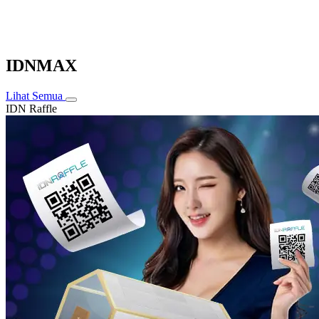
IDNMAX
Lihat Semua
IDN Raffle