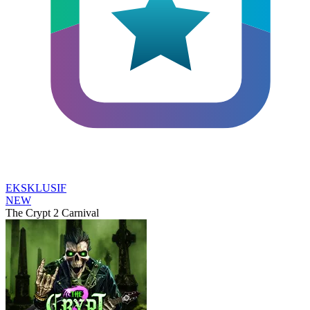
EKSKLUSIF
NEW
The Crypt 2 Carnival