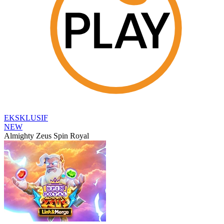
EKSKLUSIF
NEW
Almighty Zeus Spin Royal