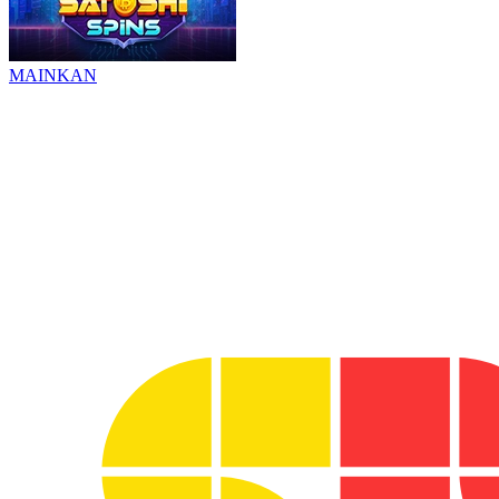
MAINKAN