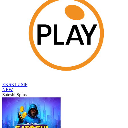
EKSKLUSIF
NEW
Satoshi Spins