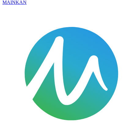
MAINKAN