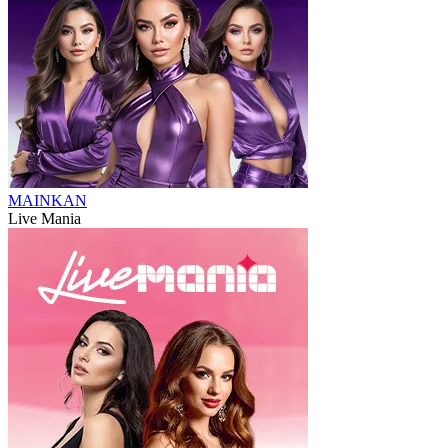
MAINKAN
Live Mania