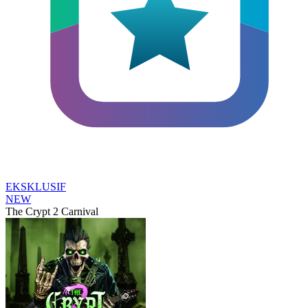
EKSKLUSIF
NEW
The Crypt 2 Carnival