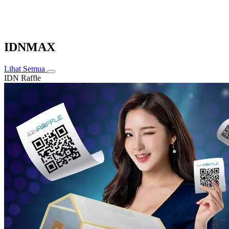
IDNMAX
Lihat Semua
IDN Raffle