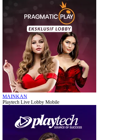
MAINKAN
Playtech Live Lobby Mobile