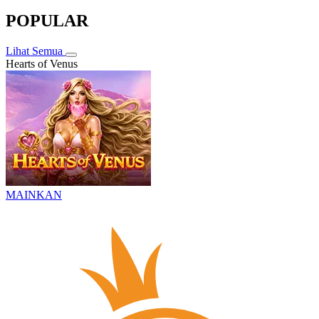
POPULAR
Lihat Semua
Hearts of Venus
MAINKAN