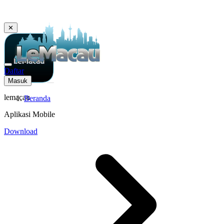
✕
Daftar
Masuk
lemacau
Beranda
Aplikasi Mobile
Download