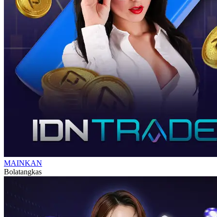
MAINKAN
Bolatangkas