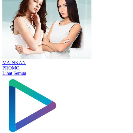
MAINKAN
PROMO
Lihat Semua