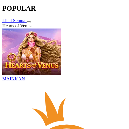
POPULAR
Lihat Semua
Hearts of Venus
MAINKAN