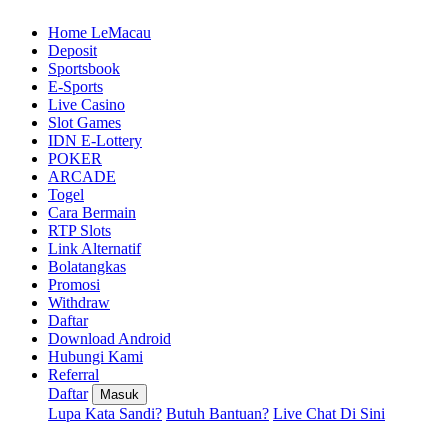
Home LeMacau
Deposit
Sportsbook
E-Sports
Live Casino
Slot Games
IDN E-Lottery
POKER
ARCADE
Togel
Cara Bermain
RTP Slots
Link Alternatif
Bolatangkas
Promosi
Withdraw
Daftar
Download Android
Hubungi Kami
Referral
Daftar
Masuk
Lupa Kata Sandi?
Butuh Bantuan?
Live Chat Di Sini