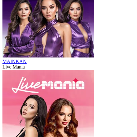
MAINKAN
Live Mania