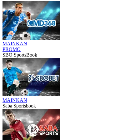
MAINKAN
PROMO
SBO SportsBook
MAINKAN
Saba Sportsbook