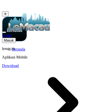
✕
Daftar
Masuk
lemacau
Beranda
Aplikasi Mobile
Download