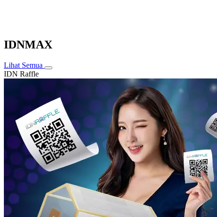
IDNMAX
Lihat Semua
IDN Raffle