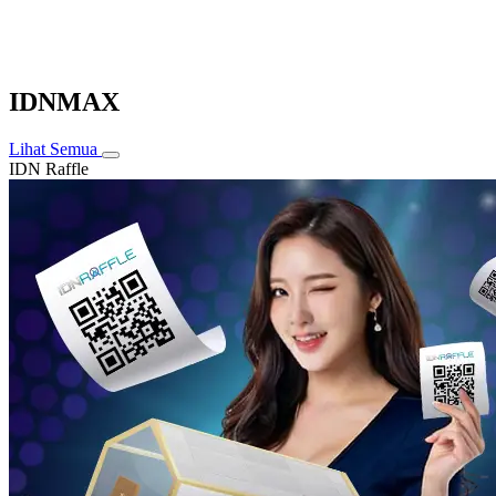
IDNMAX
Lihat Semua
IDN Raffle