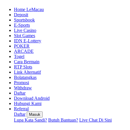
Home LeMacau
Deposit
Sportsbook
E-Sports
Live Casino
Slot Games
IDN E-Lottery
POKER
ARCADE
Togel
Cara Bermain
RTP Slots
Link Alternatif
Bolatangkas
Promosi
Withdraw
Daftar
Download Android
Hubungi Kami
Referral
Daftar
Masuk
Lupa Kata Sandi?
Butuh Bantuan?
Live Chat Di Sini