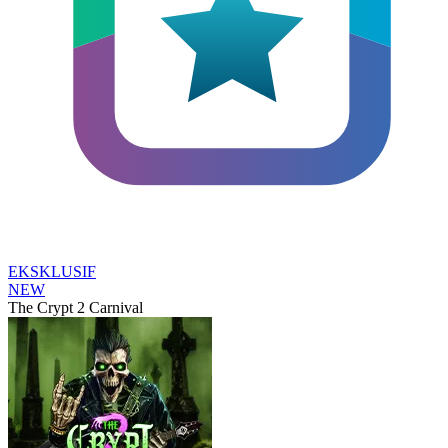
EKSKLUSIF
NEW
The Crypt 2 Carnival