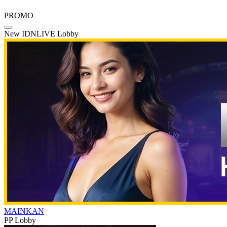
PROMO
New IDNLIVE Lobby
MAINKAN
PP Lobby