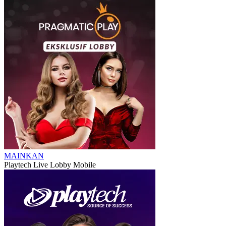
MAINKAN
Playtech Live Lobby Mobile