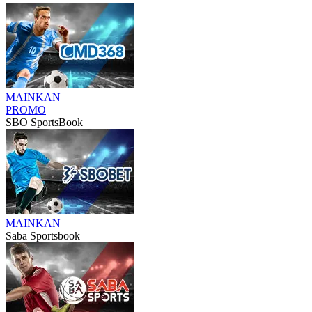
MAINKAN
PROMO
SBO SportsBook
MAINKAN
Saba Sportsbook