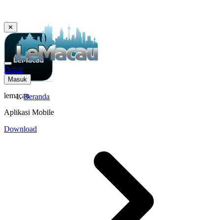
✕
Daftar
Masuk
lemacau
Beranda
Aplikasi Mobile
Download