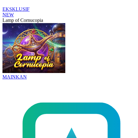
EKSKLUSIF
NEW
Lamp of Cornucopia
MAINKAN