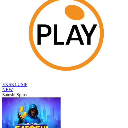
EKSKLUSIF
NEW
Satoshi Spins