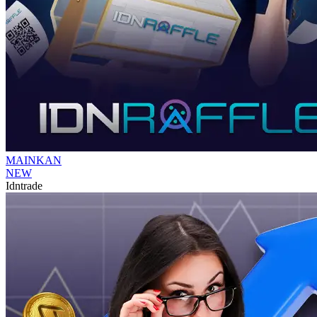
MAINKAN
NEW
Idntrade