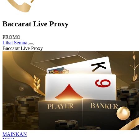
Baccarat Live Proxy
PROMO
Lihat Semua
Baccarat Live Proxy
MAINKAN