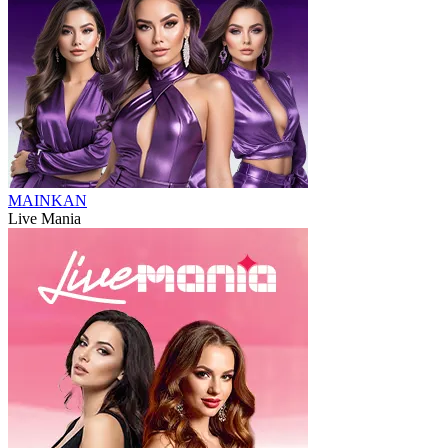
MAINKAN
Live Mania