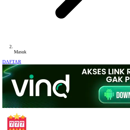
Masuk
DAFTAR