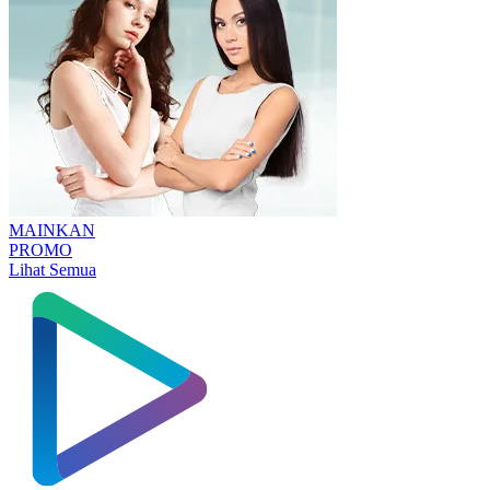
MAINKAN
PROMO
Lihat Semua