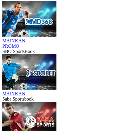
MAINKAN
PROMO
SBO SportsBook
MAINKAN
Saba Sportsbook