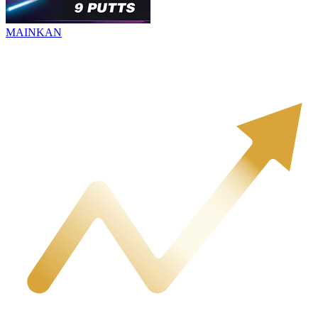
MAINKAN