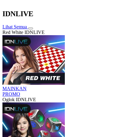
IDNLIVE
Lihat Semua
Red White IDNLIVE
MAINKAN
PROMO
Oglok IDNLIVE