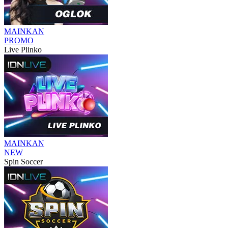
MAINKAN
PROMO
Live Plinko
MAINKAN
NEW
Spin Soccer