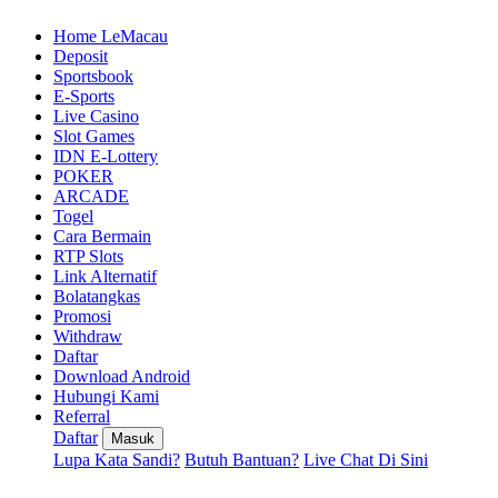
Home LeMacau
Deposit
Sportsbook
E-Sports
Live Casino
Slot Games
IDN E-Lottery
POKER
ARCADE
Togel
Cara Bermain
RTP Slots
Link Alternatif
Bolatangkas
Promosi
Withdraw
Daftar
Download Android
Hubungi Kami
Referral
Daftar
Masuk
Lupa Kata Sandi?
Butuh Bantuan?
Live Chat Di Sini