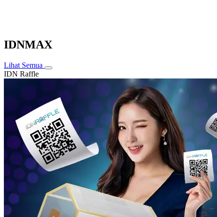
IDNMAX
Lihat Semua
IDN Raffle