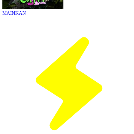
MAINKAN