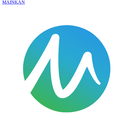
MAINKAN