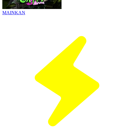
MAINKAN