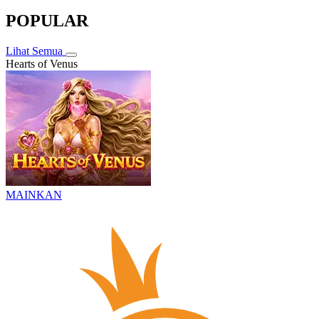
POPULAR
Lihat Semua
Hearts of Venus
MAINKAN