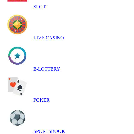
SLOT
LIVE CASINO
E-LOTTERY
POKER
SPORTSBOOK