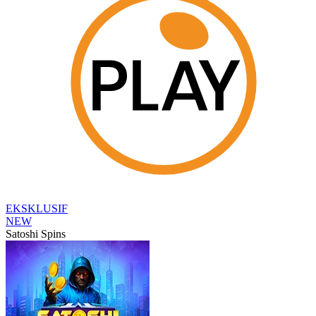
EKSKLUSIF
NEW
Satoshi Spins