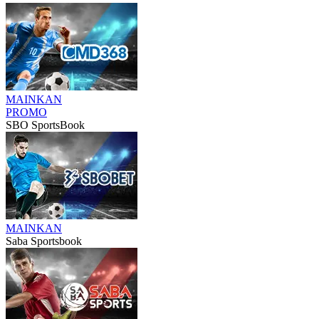
MAINKAN
PROMO
SBO SportsBook
MAINKAN
Saba Sportsbook