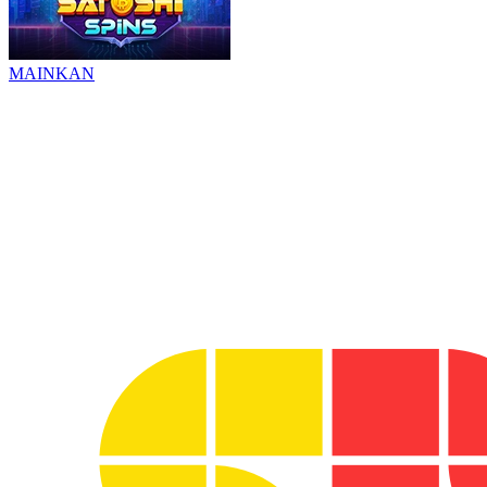
MAINKAN