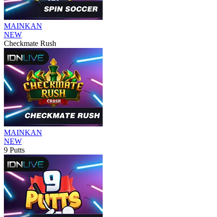
MAINKAN
NEW
Checkmate Rush
MAINKAN
NEW
9 Putts