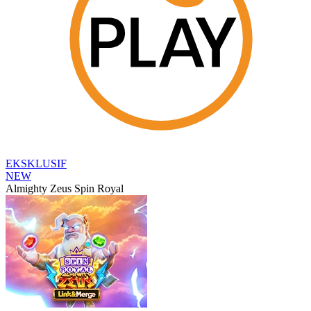
EKSKLUSIF
NEW
Almighty Zeus Spin Royal