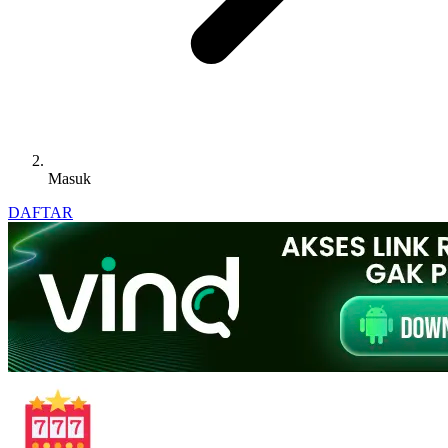
Masuk
DAFTAR