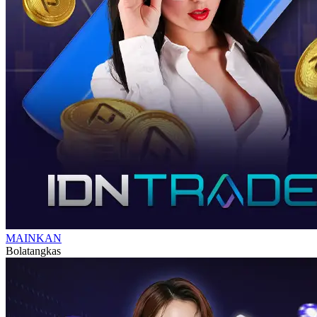
MAINKAN
Bolatangkas