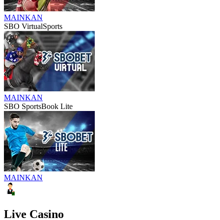
MAINKAN
SBO VirtualSports
MAINKAN
SBO SportsBook Lite
MAINKAN
Live Casino