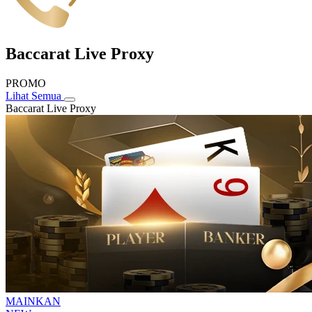
Baccarat Live Proxy
PROMO
Lihat Semua
Baccarat Live Proxy
MAINKAN