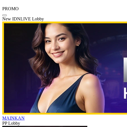
PROMO
New IDNLIVE Lobby
MAINKAN
PP Lobby