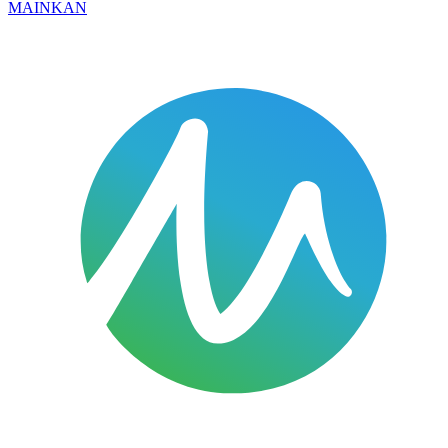
MAINKAN