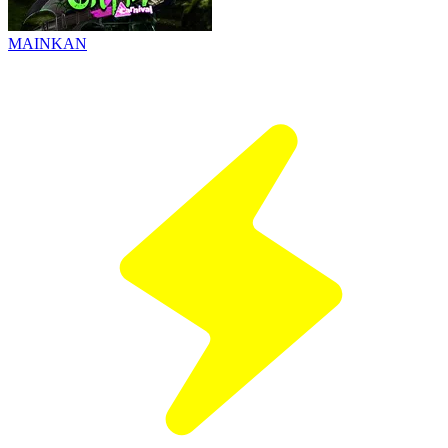
MAINKAN