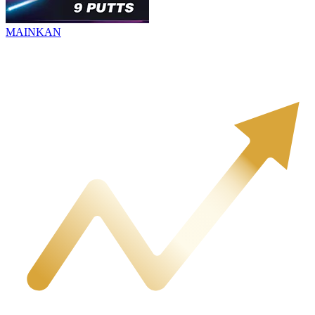
MAINKAN