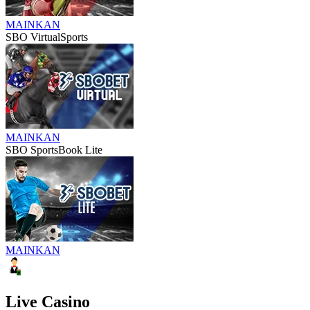
MAINKAN
SBO VirtualSports
MAINKAN
SBO SportsBook Lite
MAINKAN
Live Casino