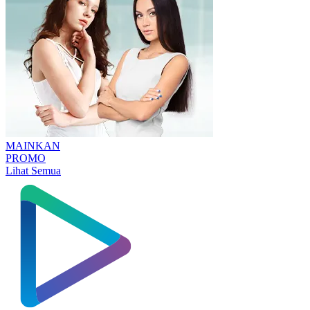
MAINKAN
PROMO
Lihat Semua