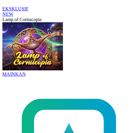
EKSKLUSIF
NEW
Lamp of Cornucopia
MAINKAN