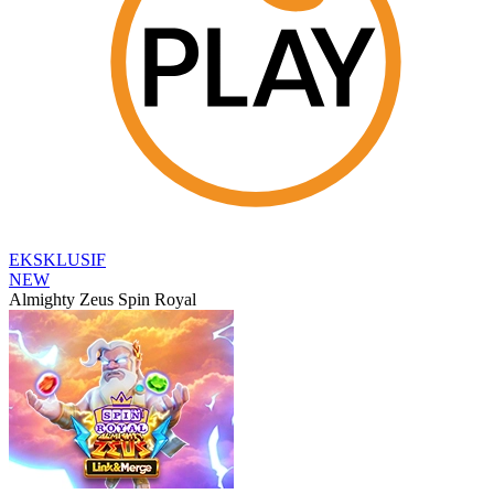
EKSKLUSIF
NEW
Almighty Zeus Spin Royal