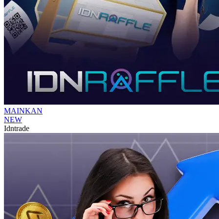
MAINKAN
NEW
Idntrade