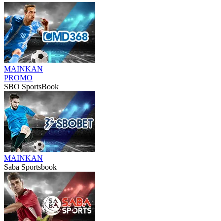
MAINKAN
PROMO
SBO SportsBook
MAINKAN
Saba Sportsbook