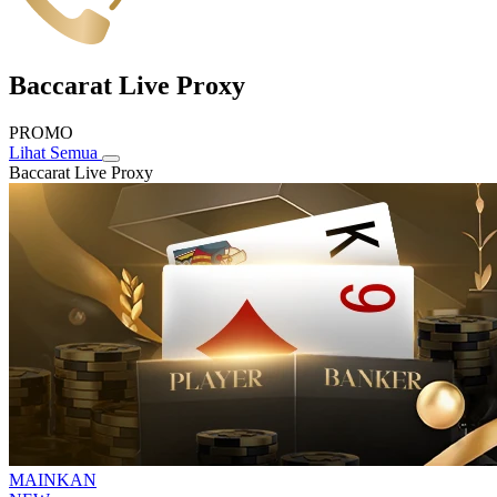
Baccarat Live Proxy
PROMO
Lihat Semua
Baccarat Live Proxy
MAINKAN