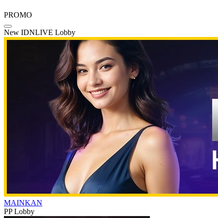
PROMO
New IDNLIVE Lobby
MAINKAN
PP Lobby