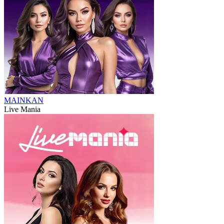
MAINKAN
Live Mania