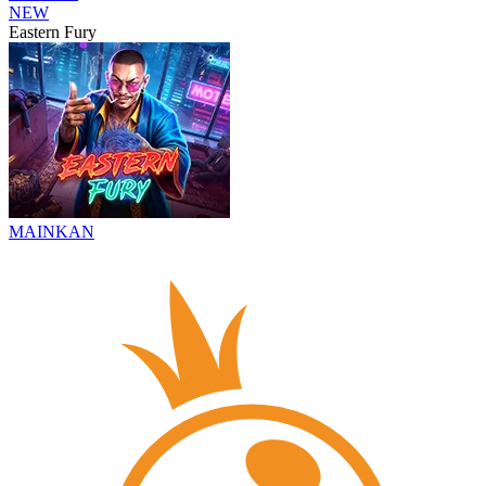
NEW
Eastern Fury
MAINKAN