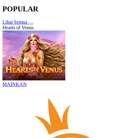
POPULAR
Lihat Semua
Hearts of Venus
MAINKAN