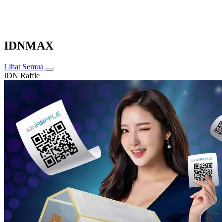
IDNMAX
Lihat Semua
IDN Raffle