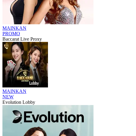
MAINKAN
PROMO
Baccarat Live Proxy
MAINKAN
NEW
Evolution Lobby