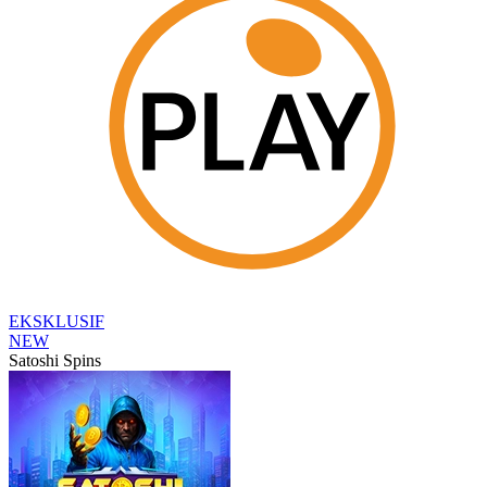
EKSKLUSIF
NEW
Satoshi Spins