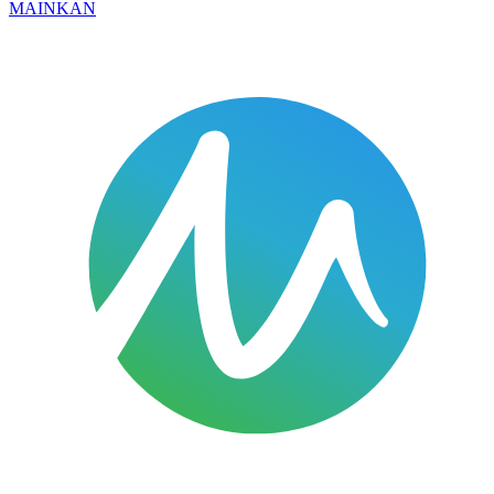
MAINKAN