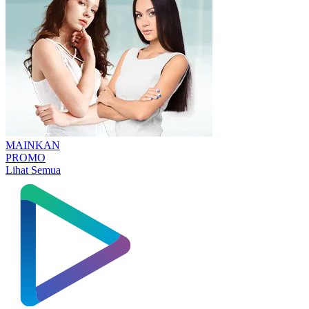
MAINKAN
PROMO
Lihat Semua