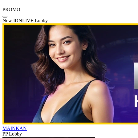
PROMO
New IDNLIVE Lobby
MAINKAN
PP Lobby