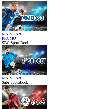
MAINKAN
PROMO
SBO SportsBook
MAINKAN
Saba Sportsbook