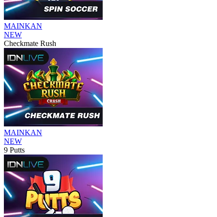
MAINKAN
NEW
Checkmate Rush
MAINKAN
NEW
9 Putts