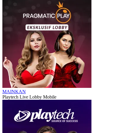
MAINKAN
Playtech Live Lobby Mobile